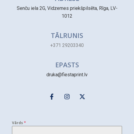
Senču iela 2G, Vidzemes priekšpilsēta, Rīga, LV-
1012
TĀLRUNIS
+371 29203340
EPASTS
druka@fiestaprint.lv
Vārds
*