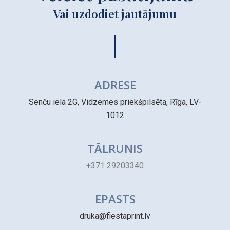
Vai uzdodiet jautājumu
ADRESE
Senču iela 2G, Vidzemes priekšpilsēta, Rīga, LV-
1012
TĀLRUNIS
+371 29203340
EPASTS
druka@fiestaprint.lv