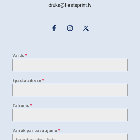
druka@fiestaprint.lv
Vārds
*
Epasta adrese
*
Tālrunis
*
Vairāk par pasūtījumu
*