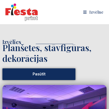
Izvēlne
Izvēlies
Planšetes, stāvfigūras,
dekorācijas
Pasūtīt