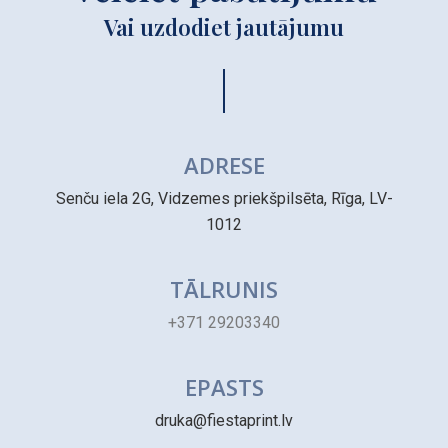
Vai uzdodiet jautājumu
ADRESE
Senču iela 2G, Vidzemes priekšpilsēta, Rīga, LV-
1012
TĀLRUNIS
+371 29203340
EPASTS
druka@fiestaprint.lv