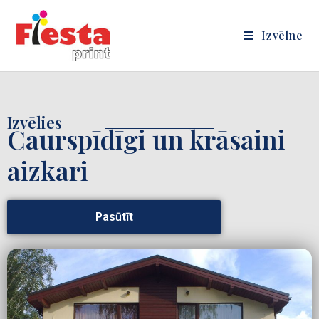
Izvēlne
Izvēlies
Caurspīdīgi un krāsaini
aizkari
Pasūtīt