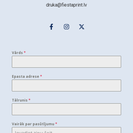
druka@fiestaprint.lv
Vārds
*
Epasta adrese
*
Tālrunis
*
Vairāk par pasūtījumu
*