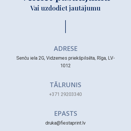
Vai uzdodiet jautājumu
ADRESE
Senču iela 2G, Vidzemes priekšpilsēta, Rīga, LV-
1012
TĀLRUNIS
+371 29203340
EPASTS
druka@fiestaprint.lv